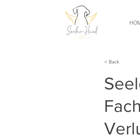
HO
< Back
Seel
Fach
Verl