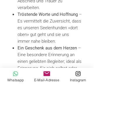
Abschied und Trauer zu
verarbeiten.
Tröstende Worte und Hoffnung
–
Es vermittelt die Zuversicht, dass
es unseren Seelenhunden «dort
oben» gut geht und sie uns
immer nahe bleiben.
Ein Geschenk aus dem Herzen
–
Eine besondere Erinnerung an
einen geliebten Begleiter; ideal als
Erinnerung, für sich selbst oder
als Mitgefühl-Geschenk für
Whatsapp
E-Mail-Adresse
Instagram
andere.
Für wen dieses Buch gedacht ist:
«Der Hunde-Himmel» richtet sich an
alle, die Abschied nehmen mussten
— egal ob vor Kurzem oder bereits
früher. Es ist für Menschen, die
Trost und Zuversicht suchen.