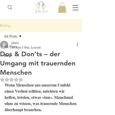
Beitrag
All Posts
gburri
All Posts
27. Juni
3 Min. Lesezeit
Dos & Don’ts – der
Blog
Umgang mit trauernden
Menschen
Mit NaN von 5 Sternen bewertet.
Wenn Menschen aus unserem Umfeld 
einen Verlust erlitten, möchten wir 
helfen, trösten, etwas «tun». Manchmal 
ohne zu wissen, was trauernde Menschen 
überhaupt brauchen.